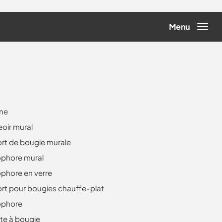
Menu
rne
oir mural
rt de bougie murale
phore mural
phore en verre
rt pour bougies chauffe-plat
ophore
tte à bougie