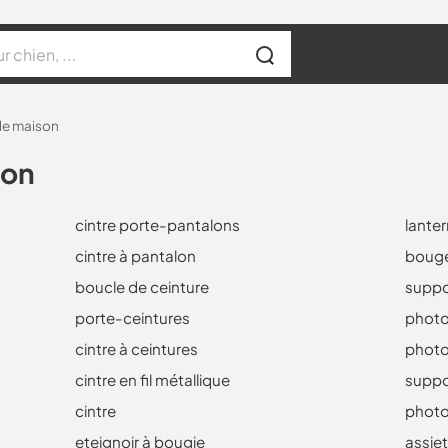
de maison
son
cintre porte-pantalons
lante
cintre à pantalon
bouge
boucle de ceinture
suppo
porte-ceintures
photo
cintre à ceintures
photo
cintre en fil métallique
suppo
cintre
phot
eteignoir à bougie
assie